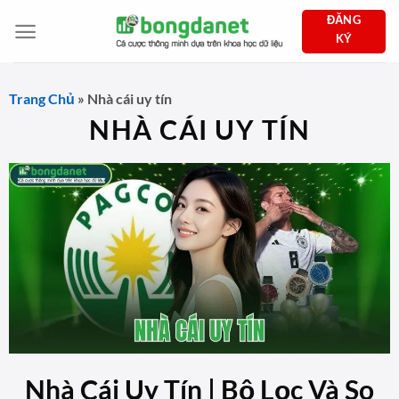
Bỏ
ĐĂNG
qua
KÝ
nội
dung
Trang Chủ
»
Nhà cái uy tín
NHÀ CÁI UY TÍN
Nhà Cái Uy Tín | Bộ Lọc Và So