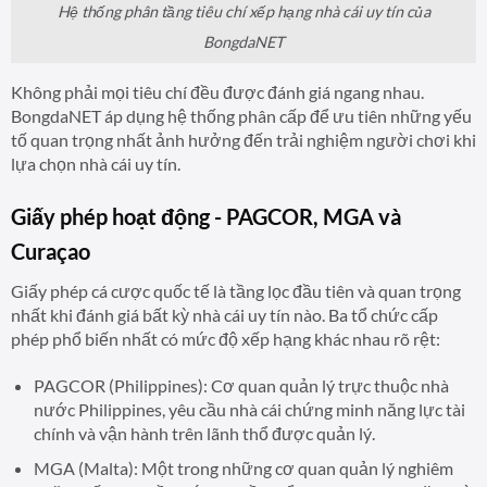
Hệ thống phân tầng tiêu chí xếp hạng nhà cái uy tín của
BongdaNET
Không phải mọi tiêu chí đều được đánh giá ngang nhau.
BongdaNET áp dụng hệ thống phân cấp để ưu tiên những yếu
tố quan trọng nhất ảnh hưởng đến trải nghiệm người chơi khi
lựa chọn nhà cái uy tín.
Giấy phép hoạt động - PAGCOR, MGA và
Curaçao
Giấy phép cá cược quốc tế là tầng lọc đầu tiên và quan trọng
nhất khi đánh giá bất kỳ nhà cái uy tín nào. Ba tổ chức cấp
phép phổ biến nhất có mức độ xếp hạng khác nhau rõ rệt:
PAGCOR (Philippines): Cơ quan quản lý trực thuộc nhà
nước Philippines, yêu cầu nhà cái chứng minh năng lực tài
chính và vận hành trên lãnh thổ được quản lý.
MGA (Malta): Một trong những cơ quan quản lý nghiêm