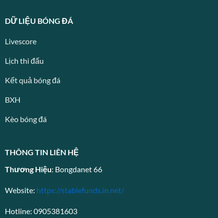
DỮ LIỆU BÓNG ĐÁ
Livescore
Lịch thi đấu
Kết quả bóng đá
BXH
Kèo bóng đá
THÔNG TIN LIÊN HỆ
Thương Hiệu
: Bongdanet 66
Website:
https://stablefunds.in.net/
Hotline:
0905381603