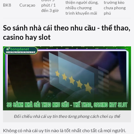
thiện người dùng,
trường kèo
BK8
Curaçao
phút / 1
nhiều chương
chưa phong
đến 3 giờ
trình khuyến mãi
phú
So sánh nhà cái theo nhu cầu - thể thao,
casino hay slot
Đối chiếu nhà cái uy tín theo từng phong cách chơi cụ thể
Không có nhà cái uy tín nào là tốt nhất cho tất cả mọi người.