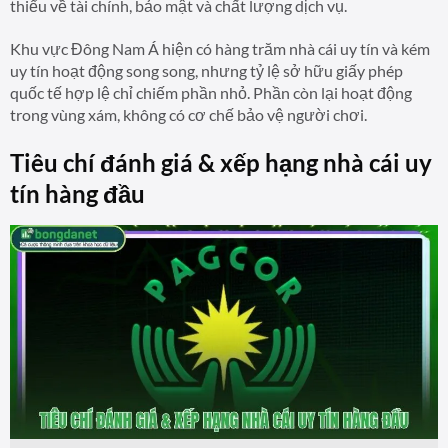
thiểu về tài chính, bảo mật và chất lượng dịch vụ.
Khu vực Đông Nam Á hiện có hàng trăm nhà cái uy tín và kém
uy tín hoạt động song song, nhưng tỷ lệ sở hữu giấy phép
quốc tế hợp lệ chỉ chiếm phần nhỏ. Phần còn lại hoạt động
trong vùng xám, không có cơ chế bảo vệ người chơi.
Tiêu chí đánh giá & xếp hạng nhà cái uy
tín hàng đầu