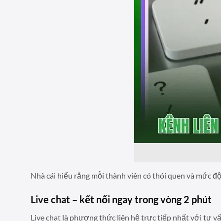
Nhà cái hiểu rằng mỗi thành viên có thói quen và mức đ
Live chat – kết nối ngay trong vòng 2 phút
Live chat là phương thức liên hệ trực tiếp nhất với tư v