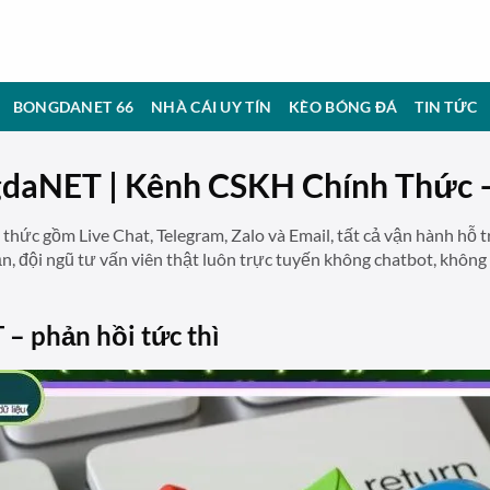
BONGDANET 66
NHÀ CÁI UY TÍN
KÈO BÓNG ĐÁ
TIN TỨC
gdaNET | Kênh CSKH Chính Thức –
hức gồm Live Chat, Telegram, Zalo và Email, tất cả vận hành hỗ 
ăn, đội ngũ tư vấn viên thật luôn trực tuyến không chatbot, khô
– phản hồi tức thì