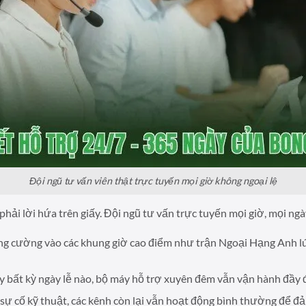
Đội ngũ tư vấn viên thật trực tuyến mọi giờ không ngoại lệ
phải lời hứa trên giấy. Đội ngũ tư vấn trực tuyến mọi giờ, mọi ng
ng cường vào các khung giờ cao điểm như trận Ngoại Hạng Anh lú
 bất kỳ ngày lễ nào, bộ máy hỗ trợ xuyên đêm vẫn vận hành đầy 
sự cố kỹ thuật, các kênh còn lại vẫn hoạt động bình thường để đ