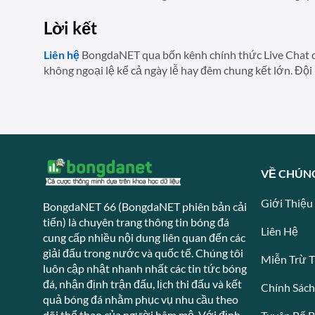
Lời kết
Liên hệ
BongdaNET qua bốn kênh chính thức Live Chat dư
không ngoại lệ kể cả ngày lễ hay đêm chung kết lớn. Độ
VỀ CHÚNG
Giới Thiệu
BongdaNET 66 (BongdaNET phiên bản cải
tiến) là chuyên trang thông tin bóng đá
Liên Hệ
cung cấp nhiều nội dung liên quan đến các
giải đấu trong nước và quốc tế. Chúng tôi
Miễn Trừ 
luôn cập nhật nhanh nhất các tin tức bóng
đá, nhận định trận đấu, lịch thi đấu và kết
Chính Sác
quả bóng đá nhằm phục vụ nhu cầu theo
dõi thể thao của người hâm mộ. Với định