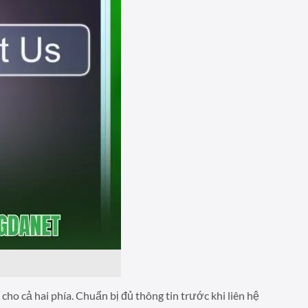
cho cả hai phía. Chuẩn bị đủ thông tin trước khi liên hệ