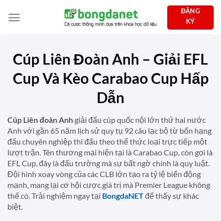
Bỏ
ĐĂNG
qua
KÝ
nội
dung
Cúp Liên Đoàn Anh – Giải EFL
Cup Và Kèo Carabao Cup Hấp
Dẫn
Cúp Liên đoàn Anh
giải đấu cúp quốc nội lớn thứ hai nước
Anh với gần 65 năm lịch sử quy tụ 92 câu lạc bộ từ bốn hạng
đấu chuyên nghiệp thi đấu theo thể thức loại trực tiếp một
lượt trận. Tên thương mại hiện tại là Carabao Cup, còn gọi là
EFL Cup, đây là đấu trường mà sự bất ngờ chính là quy luật.
Đội hình xoay vòng của các CLB lớn tạo ra tỷ lệ biến động
mạnh, mang lại cơ hội cược giá trị mà Premier League không
thể có. Trải nghiệm ngay tại
BongdaNET
để thấy sự khác
biệt.