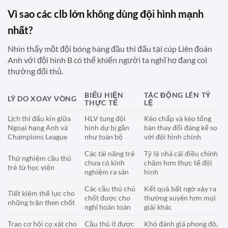
Vì sao các clb lớn không dùng đội hình mạnh
nhất?
Nhìn thấy một đội bóng hàng đầu thi đấu tại cúp Liên đoàn
Anh với đội hình B có thể khiến người ta nghĩ họ đang coi
thường đối thủ.
BIỂU HIỆN
TÁC ĐỘNG LÊN TỶ
LÝ DO XOAY VÒNG
THỰC TẾ
LỆ
Lịch thi đấu kín giữa
HLV tung đội
Kèo chấp và kèo tổng
Ngoại hạng Anh và
hình dự bị gần
bàn thay đổi đáng kể so
Champions League
như toàn bộ
với đội hình chính
Các tài năng trẻ
Tỷ lệ nhà cái điều chỉnh
Thử nghiệm cầu thủ
chưa có kinh
chậm hơn thực tế đội
trẻ từ học viện
nghiệm ra sân
hình
Các cầu thủ chủ
Kết quả bất ngờ xảy ra
Tiết kiệm thể lực cho
chốt được cho
thường xuyên hơn mọi
những trận then chốt
nghỉ hoàn toàn
giải khác
Trao cơ hội cọ xát cho
Cầu thủ ít được
Khó đánh giá phong độ,