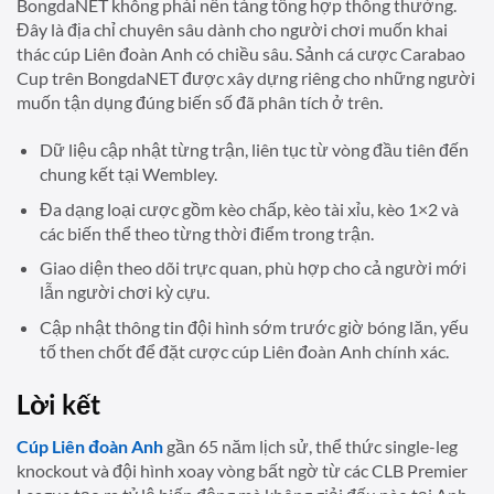
BongdaNET không phải nền tảng tổng hợp thông thường.
Đây là địa chỉ chuyên sâu dành cho người chơi muốn khai
thác cúp Liên đoàn Anh có chiều sâu. Sảnh cá cược Carabao
Cup trên BongdaNET được xây dựng riêng cho những người
muốn tận dụng đúng biến số đã phân tích ở trên.
Dữ liệu cập nhật từng trận, liên tục từ vòng đầu tiên đến
chung kết tại Wembley.
Đa dạng loại cược gồm kèo chấp, kèo tài xỉu, kèo 1×2 và
các biến thể theo từng thời điểm trong trận.
Giao diện theo dõi trực quan, phù hợp cho cả người mới
lẫn người chơi kỳ cựu.
Cập nhật thông tin đội hình sớm trước giờ bóng lăn, yếu
tố then chốt để đặt cược cúp Liên đoàn Anh chính xác.
Lời kết
Cúp Liên đoàn Anh
gần 65 năm lịch sử, thể thức single-leg
knockout và đội hình xoay vòng bất ngờ từ các CLB Premier