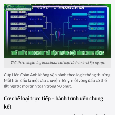
Thể thức single-leg knockout nơi mọi tính toán bị lật ngược
Cúp Liên đoàn Anh không vận hành theo logic thông thường.
Mỗi trận đấu là một câu chuyện riêng, mỗi vòng đấu có thể
lật ngược mọi tính toán trong 90 phút.
Cơ chế loại trực tiếp – hành trình đến chung
kết