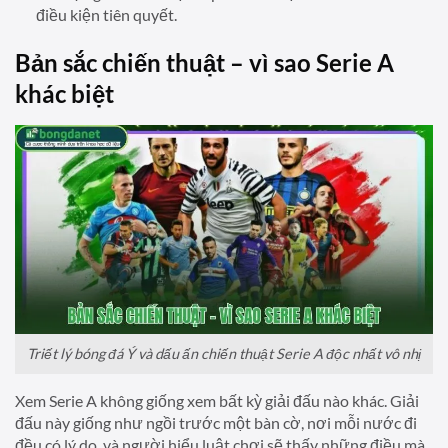
điều kiện tiên quyết.
Bản sắc chiến thuật – vì sao Serie A
khác biệt
Triết lý bóng đá Ý và dấu ấn chiến thuật Serie A độc nhất vô nhị
Xem Serie A không giống xem bất kỳ giải đấu nào khác. Giải
đấu này giống như ngồi trước một bàn cờ, nơi mỗi nước đi
đều có lý do, và người hiểu luật chơi sẽ thấy những điều mà