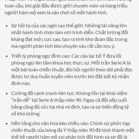
toàn cầu, khi giải đấu được giới chuyên môn và hàng triệu
người hâm mộ xem là sân chơi số một hành tinh.
Sự hội tụ của các ngôi sao thế giới: Những tài năng lớn
nhất hành tinh chọn làm nơi trình diễn. Chất lượng đối
kháng đạt mức cực cao, tạo ra tính khó đoán đặc trưng
mà người phân tích kèo chuyên sâu rất cần lưu ý.
Triết lý phòng ngự đỉnh cao: Các câu lạc bộ Ý đưa lối
phòng ngự lên tầm khoa học thực sự. Mỗi trận Serie A là
một bài toán chiến thuật, đòi hỏi người theo dõi phải đọc
được tư duy huấn luyện viên trước khi đặt bất kỳ nhận
định nào.
Cường độ cạnh tranh liên tục: Không tồn tại khái niệm
“trận dễ” tại Serie A thập niên 90. Ngay cả đội xếp cuối
bảng cũng đủ sức hạ nhà vô địch, tạo ra sự biến động tỷ
số khó lường.
Nền tảng cho văn hóa kèo chiều sâu: Chính sự phức tạp
chiến thuật của bóng đá Ý thập niên 90 đã hình thành một
thế hệ người hâm mộ coi phân tích đội hình và sơ đồ là