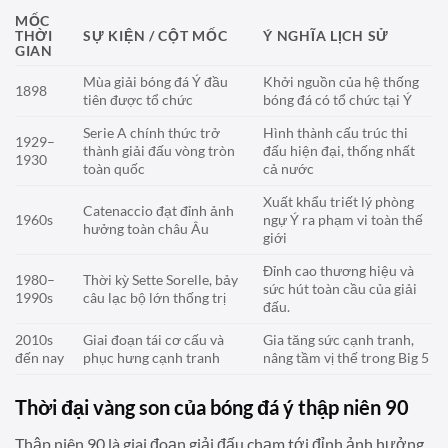
MỐC
THỜI
SỰ KIỆN / CỘT MỐC
Ý NGHĨA LỊCH SỬ
GIAN
Mùa giải bóng đá Ý đầu
Khởi nguồn của hệ thống
1898
tiên được tổ chức
bóng đá có tổ chức tại Ý
Serie A chính thức trở
Hình thành cấu trúc thi
1929–
thành giải đấu vòng tròn
đấu hiện đại, thống nhất
1930
toàn quốc
cả nước
Xuất khẩu triết lý phòng
Catenaccio đạt đỉnh ảnh
1960s
ngự Ý ra phạm vi toàn thế
hưởng toàn châu Âu
giới
Đỉnh cao thương hiệu và
1980–
Thời kỳ Sette Sorelle, bảy
sức hút toàn cầu của giải
1990s
câu lạc bộ lớn thống trị
đấu.
2010s
Giai đoạn tái cơ cấu và
Gia tăng sức cạnh tranh,
đến nay
phục hưng cạnh tranh
nâng tầm vị thế trong Big 5
Thời đại vàng son của bóng đá ý thập niên 90
Thập niên 90 là giai đoạn giải đấu chạm tới đỉnh ảnh hưởng